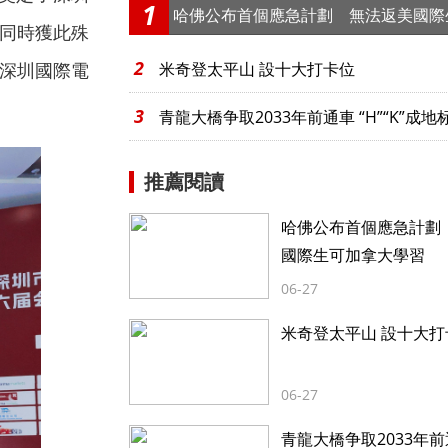
1
哈佛公布首個應急計劃 無法返美國際
，同時獲此殊
學習
2
、深圳國際電
米奇登太平山 設十大打卡位
3
青龍大橋争取2033年前通車 “H”“K”成地
推薦閱讀
哈佛公布首個應急計劃
國際生可加拿大學習
06-27
米奇登太平山 設十大打
06-27
青龍大橋争取2033年