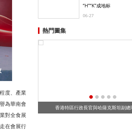
“H”“K”成地标
06-27
熱門圖集
化程度、產業
譽為華南會
坦副總理會面
業對全食展
走在會展行