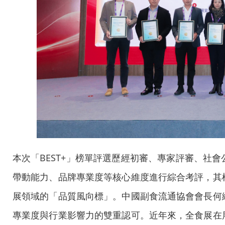
本次「BEST+」榜單評選歷經初審、專家評審、社
帶動能力、品牌專業度等核心維度進行綜合考評，其
香港航空慶祝5月2
展領域的「品質風向標」。中國副食流通協會會長何
專業度與行業影響力的雙重認可。近年來，全食展在