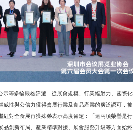
會公示等多輪嚴格篩選，從展會規模、行業輻射力、國際
權威性與公信力獲得會展行業及食品產業的廣泛認可，被
6日蘭州航線啟航
香港特區行政長官與哈薩克斯
繼紅對全食展再獲殊榮表示高度肯定：「這兩項榮譽是行
展品創新布局、產業精準對接、展會服務升級等方面始終