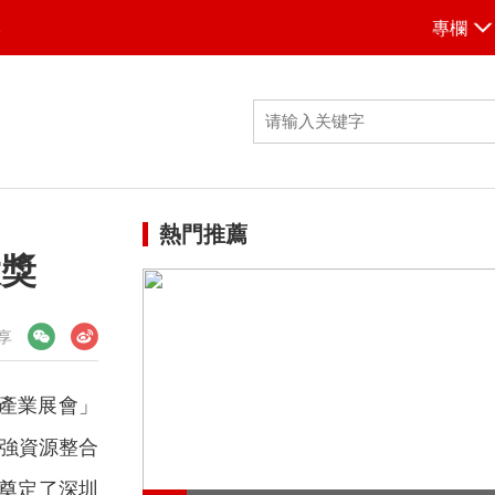
媒
專欄
熱門推薦
大獎
享
+產業展會」
強資源整合
步奠定了深圳