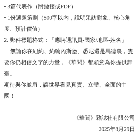
• 3篇代表作（附鏈接或PDF）
• 1份選題策劃（500字以內，說明采訪對象、核心角
度、預計價值）
2. 郵件標題格式：「應聘通訊員-國家/地區-姓名」
無論你在紐約、約翰內斯堡、悉尼還是馬德裏，隻
要你仍相信文字的力量，《華聞》都願意為你提供舞
臺。
期待與你並肩，讓世界看見真實、立體、全面的中
國！
《華聞》雜誌社有限公司
2025年8月29日